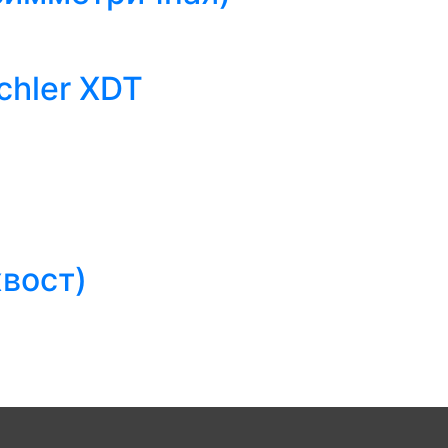
hler XDT
хвост)