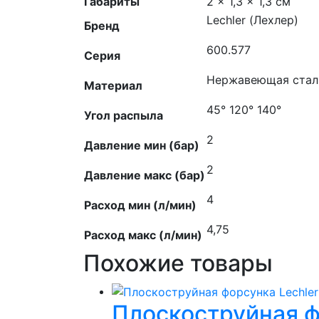
Габариты
2 × 1,3 × 1,3 см
Lechler (Лехлер)
Бренд
600.577
Серия
Нержавеющая сталь
Материал
45° 120° 140°
Угол распыла
2
Давление мин (бар)
2
Давление макс (бар)
4
Расход мин (л/мин)
4,75
Расход макс (л/мин)
Похожие товары
Плоскоструйная ф