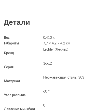
Детали
Вес
0,410 кг
Габариты
7,7 × 4,2 × 4,2 см
Lechler (Лехлер)
Бренд
166.2
Серия
Нержавеющая сталь: 303
Материал
60 °
Угол распыла
0
Давление мин (бар)